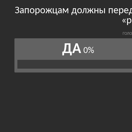
Запорожцам должны перед
«р
ГОЛО
ДА
0%