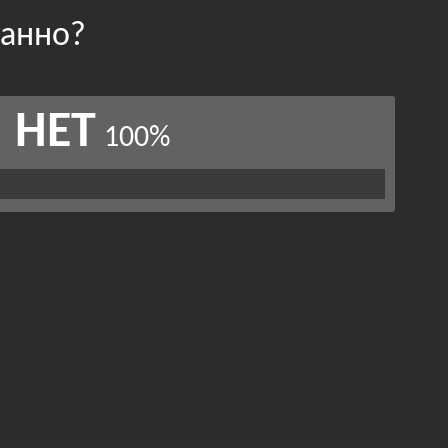
манно?
НЕТ
100%