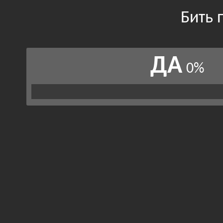
Бить 
ДА
0%